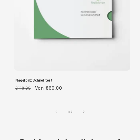
Nagelpilz Schnelltest
Normaler
Verkaufspreis
Von €60,00
€119,99
Preis
von
1
/
2